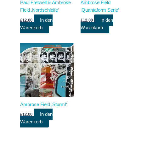
Paul Fretwell & Ambrose
Ambrose Field
Field ‚Nordschleife‘
‚Quantaform Serie‘
In den
In den
£
12.00
£
12.00
Warenkorb
Warenkorb
Ambrose Field ‚Sturm!‘
In den
£
12.00
Warenkorb