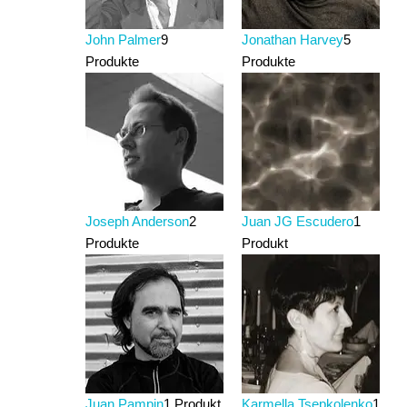
John Palmer
9
Jonathan Harvey
5
Produkte
Produkte
Joseph Anderson
2
Juan JG Escudero
1
Produkte
Produkt
Juan Pampin
1 Produkt
Karmella Tsepkolenko
1