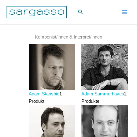
Zum
Suchen
Inhalt
springen
Komponist/innen & Interpret/innen
Adam Stansbie
1
Adam Summerhayes
2
Produkt
Produkte