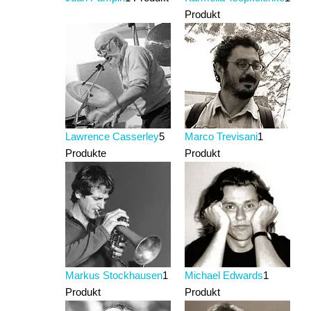
Produkt
Lawrence Casserley
5
Marco Trevisani
1
Produkte
Produkt
Markus Stockhausen
1
Michael Edwards
1
Produkt
Produkt