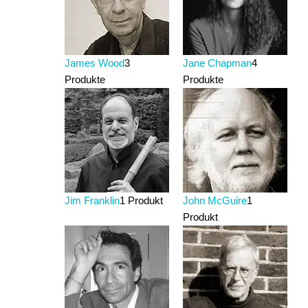
James Wood
3
Jane Chapman
4
Produkte
Produkte
Jim Franklin
1 Produkt
John McGuire
1
Produkt