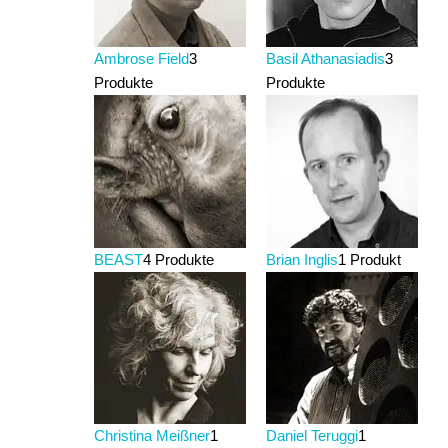
Ambrose Field
3
Basil Athanasiadis
3
Produkte
Produkte
BEAST
4 Produkte
Brian Inglis
1 Produkt
Christina Meißner
1
Daniel Teruggi
1