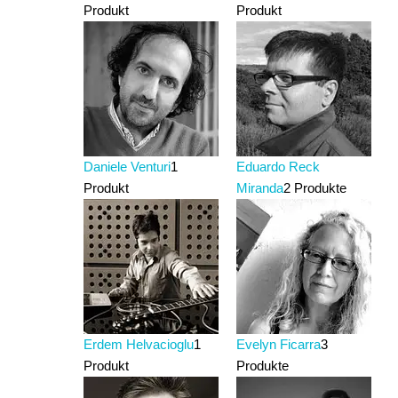
Produkt
Produkt
Daniele Venturi
1
Eduardo Reck
Produkt
Miranda
2 Produkte
Erdem Helvacioglu
1
Evelyn Ficarra
3
Produkt
Produkte