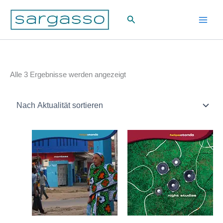
Zum
Suchen
Inhalt
springen
Nach
Alle 3 Ergebnisse werden angezeigt
Aktualität
sortiert