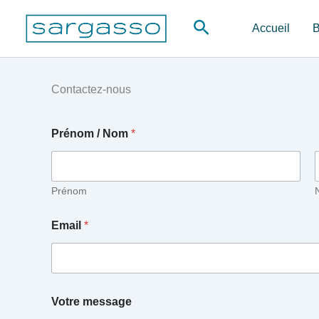
Aller
Rechercher
au
Accueil
B
contenu
Contactez-nous
Prénom / Nom
*
Prénom
Email
*
Votre message