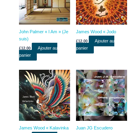
John Palmer « I Am » (Je
James Wood « Jodo
suis)
Ajouter au
£
12.00
Ajouter au
panier
£
12.00
panier
James Wood « Kalavinka
Juan JG Escudero