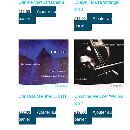
Daniele Venturi ‘Hanami’
Evelyn Ficarra ‘strange
birds’
Ajouter au
£
12.00
panier
Ajouter au
£
12.00
panier
Christina Meißner ‘LICHT
Christina Meißner ‘Wo bin
!’
ich?’
Ajouter au
Ajouter au
£
12.00
£
12.00
panier
panier