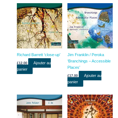
Richard Barrett ‘close-up’
Jim Franklin / Peroka
‘Branchings – Accessible
Ajouter au
£
12.00
Places’
panier
Ajouter au
£
17.00
panier