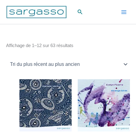
Aller
Rechercher
au
contenu
Trié
Affichage de 1–12 sur 63 résultats
du
plus
récent
au
plus
ancien