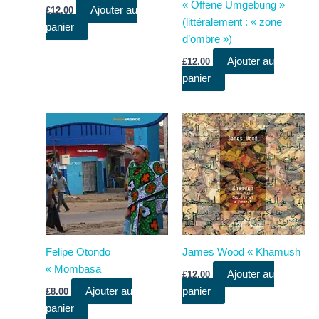
« Offene Umgebung »
Ajouter au
£
12.00
(littéralement : « zone
panier
d’ombre »)
Ajouter au
£
12.00
panier
Felipe Otondo
James Wood « Khamush
« Mombasa
Ajouter au
£
12.00
Ajouter au
panier
£
8.00
panier