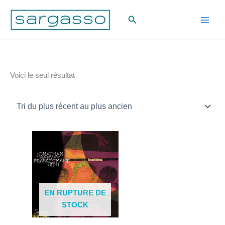
Aller
Rechercher
au
contenu
Voici le seul résultat
EN RUPTURE DE
STOCK