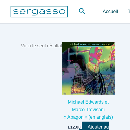
Aller
Rechercher
au
Accueil
B
contenu
Voici le seul résultat
Michael Edwards et
Marco Trevisani
« Apagon » (en anglais)
Ajouter au
£
12.00