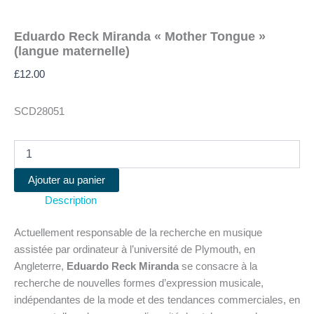
Eduardo Reck Miranda « Mother Tongue »
(langue maternelle)
£
12.00
SCD28051
quantité
de
Eduardo
Ajouter au panier
Reck
Description
Miranda
"Mother
Tongue"
Actuellement responsable de la recherche en musique
(langue
assistée par ordinateur à l’université de Plymouth, en
maternelle)
Angleterre,
Eduardo Reck Miranda
se consacre à la
recherche de nouvelles formes d’expression musicale,
indépendantes de la mode et des tendances commerciales, en