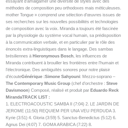
essayant d’amalgamer une diversité de styles avec des
méthodes de composition peu orthodoxes mais méticuleuses.
mother Tongue » comprend une sélection d’œuvres issues de
ses recherches sur les nouvelles possibilités et technologies
de composition avec la voix. Miranda a toujours été fascinée
par la physiologie du système vocal humain, sa prédisposition
à la communication verbale, et en particulier par le rôle des
énoncés extra-linguistiques dans le langage. Des sambas
brésiliennes à
Hieronymous Bosch
, les influences de
Miranda contribuent à brouiller les frontières entre l’humain et
l’électronique. Des ambiguïtés sonores pour notre plaisir
d’écoute
Générique :
Simone Sahyouni
: Mezzo-soprano –
The Contemporary Music Group
(chef d’orchestre :
Steve
Davismoon
) Composé, réalisé et produit par
Eduardo Reck
Miranda
TRACK LIST :
1. ELECTROACOUSTIC SAMBA II (7:04) 2. LE JARDIN DE
JEROME (11:50) REQUIEM PER UNA VEU PERDUDA 3.
Kyrie (3:51) 4. Gloria (3:59) 5. Sanctus-Benedictus (5:12) 6.
Agnus Dei (4:07) 7. GOMA ARABICA (7:22) 8.