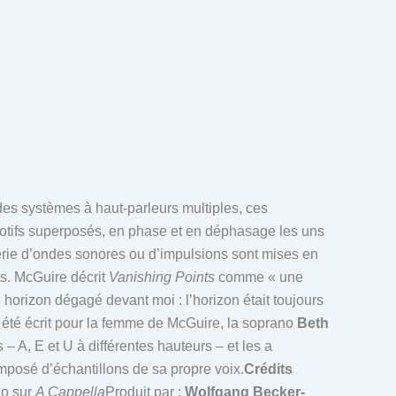
r des systèmes à haut-parleurs multiples, ces
otifs superposés, en phase et en déphasage les uns
érie d’ondes sonores ou d’impulsions sont mises en
ts. McGuire décrit
Vanishing Points
comme « une
orizon dégagé devant moi : l’horizon était toujours
 été écrit pour la femme de McGuire, la soprano
Beth
 – A, E et U à différentes hauteurs – et les a
posé d’échantillons de sa propre voix.
Crédits
no sur
A Cappella
Produit par :
Wolfgang Becker-