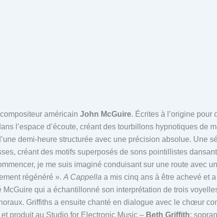
 compositeur américain
John McGuire
. Écrites à l’origine pou
ns l’espace d’écoute, créant des tourbillons hypnotiques de m
d’une demi-heure structurée avec une précision absolue. Une s
ses, créant des motifs superposés de sons pointillistes dansan
mmencer, je me suis imaginé conduisant sur une route avec un h
ellement régénéré ».
A Cappella
a mis cinq ans à être achevé et a
é McGuire qui a échantillonné son interprétation de trois voyelles
raux. Griffiths a ensuite chanté en dialogue avec le chœur com
 produit au Studio for Electronic Music –
Beth Griffith
: sopra