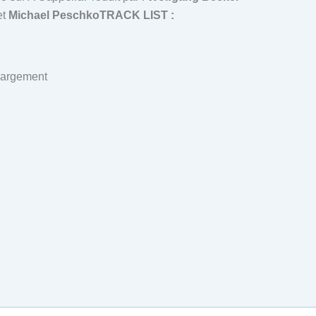
et
Michael Peschko
TRACK LIST :
chargement