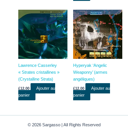
Lawrence Casserley
Hyperyak ‘Angelic
« Strates cristallines »
Weaponry’ (armes
(Crystalline Strata)
angéliques)
Ajouter au
Ajouter au
£
12.00
£
12.00
panier
panier
© 2026 Sargasso | All Rights Reserved