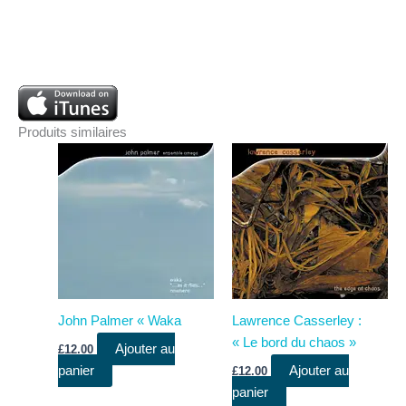
Produits similaires
John Palmer « Waka
Lawrence Casserley :
« Le bord du chaos »
Ajouter au
£
12.00
panier
Ajouter au
£
12.00
panier