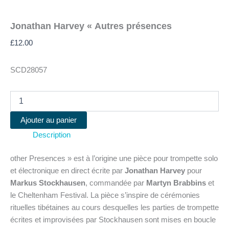
Jonathan Harvey « Autres présences
£
12.00
SCD28057
quantité
de
Jonathan
Ajouter au panier
Harvey
Description
"Autres
présences
other Presences » est à l’origine une pièce pour trompette solo
et électronique en direct écrite par
Jonathan Harvey
pour
Markus Stockhausen
, commandée par
Martyn Brabbins
et
le Cheltenham Festival. La pièce s’inspire de cérémonies
rituelles tibétaines au cours desquelles les parties de trompette
écrites et improvisées par Stockhausen sont mises en boucle