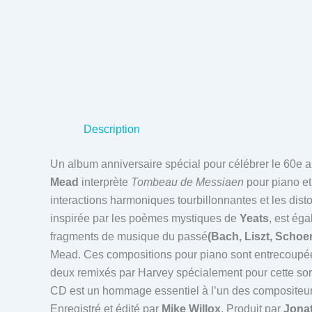
Description
Un album anniversaire spécial pour célébrer le 60e a
Mead
interprète
Tombeau de Messiaen
pour piano et
interactions harmoniques tourbillonnantes et les di
inspirée par les poèmes mystiques de
Yeats
, est ég
fragments de musique du passé
(Bach, Liszt, Scho
Mead. Ces compositions pour piano sont entrecoupé
deux remixés par Harvey spécialement pour cette sort
CD est un hommage essentiel à l’un des compositeurs
Enregistré et édité par
Mike Willox
. Produit par
Jona