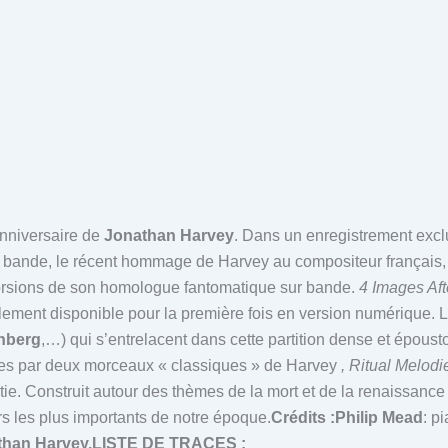
nniversaire de
Jonathan Harvey
. Dans un enregistrement exclu
 bande, le récent hommage de Harvey au compositeur français, o
storsions de son homologue fantomatique sur bande.
4 Images Aft
alement disponible pour la première fois en version numérique. L
enberg
,…) qui s’entrelacent dans cette partition dense et époustou
es par deux morceaux « classiques » de Harvey
, Ritual Melodi
ie. Construit autour des thèmes de la mort et de la renaissance
 les plus importants de notre époque.
Crédits :
Philip Mead
: p
than Harvey.
LISTE DE TRACES :