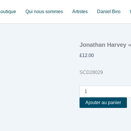
outique
Qui nous sommes
Artistes
Daniel Biro
Jonathan Harvey 
£
12.00
SCD28029
quantité
de
Jonathan
Ajouter au panier
Harvey
"Tombeau
de
Messiaen