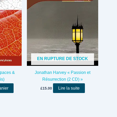
EN RUPTURE DE STOCK
paces &
Jonathan Harvey « Passion et
is)
Résurrection (2 CD) »
anier
Lire la suite
£
15.00