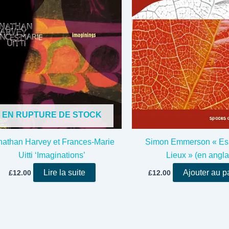
EN RUPTURE DE STOCK
nathan Harvey et Frances-Marie
Simon Emmerson « Es
Uitti ‘Imaginations’
Lieux » (en angla
Lire la suite
Ajouter au p
£
12.00
£
12.00