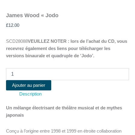
James Wood « Jodo
£
12.00
SCD28088
VEUILLEZ NOTER : lors de l’achat du CD, vous
recevrez également des liens pour télécharger les
versions binaurale et quadruple de ‘Jodo’.
quantité
de
James
Ajouter au panier
Wood
Description
"Jodo
Un mélange électrisant de théâtre musical et de mythes
japonais
Conçu à l’origine entre 1998 et 1999 en étroite collaboration