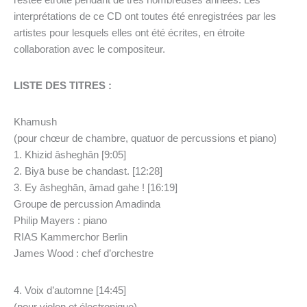
restée étroite pendant de très nombreuses années. Les
interprétations de ce CD ont toutes été enregistrées par les
artistes pour lesquels elles ont été écrites, en étroite
collaboration avec le compositeur.
LISTE DES TITRES :
Khamush
(pour chœur de chambre, quatuor de percussions et piano)
1. Khizid āsheghān [9:05]
2. Biyā buse be chandast. [12:28]
3. Ey āsheghān, āmad gahe ! [16:19]
Groupe de percussion Amadinda
Philip Mayers : piano
RIAS Kammerchor Berlin
James Wood : chef d’orchestre
4. Voix d’automne [14:45]
(pour violon et électronique)