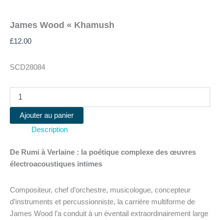
James Wood « Khamush
£
12.00
SCD28084
quantité
de
James
Ajouter au panier
Wood
Description
"Khamush
De Rumi à Verlaine : la poétique complexe des œuvres
électroacoustiques intimes
Compositeur, chef d’orchestre, musicologue, concepteur
d’instruments et percussionniste, la carrière multiforme de
James Wood l’a conduit à un éventail extraordinairement large