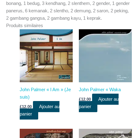
bonang, 1 bedug, 3 kendhang, 2 slenthem, 2 gender, 1 gender
panerus, 6 kemanak, 2 slentho, 2 demung, 2 saron, 2 peking,
2 gambang gangsa, 2 gambang kayu, 1 keprak.
Produits similaires
John Palmer « I Am » (Je
John Palmer « Waka
suis)
Ajouter au
£
12.00
Ajouter au
panier
£
12.00
panier