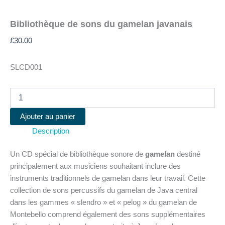
Bibliothèque de sons du gamelan javanais
£
30.00
SLCD001
quantité
de
Bibliothèque
Ajouter au panier
de
Description
sons
du
gamelan
Un CD spécial de bibliothèque sonore de
gamelan
destiné
javanais
principalement aux musiciens souhaitant inclure des
instruments traditionnels de gamelan dans leur travail. Cette
collection de sons percussifs du gamelan de Java central
dans les gammes « slendro » et « pelog » du gamelan de
Montebello comprend également des sons supplémentaires