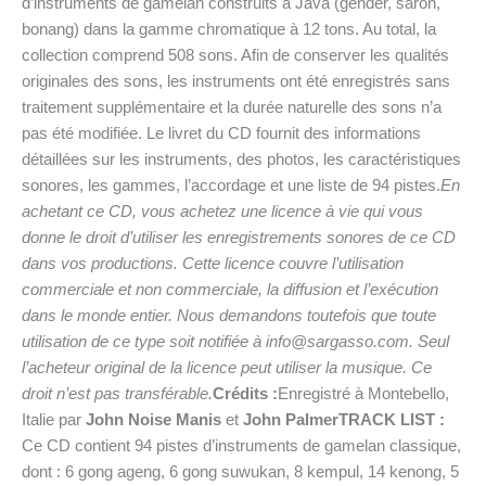
d’instruments de gamelan construits à Java (gender, saron,
bonang) dans la gamme chromatique à 12 tons. Au total, la
collection comprend 508 sons. Afin de conserver les qualités
originales des sons, les instruments ont été enregistrés sans
traitement supplémentaire et la durée naturelle des sons n’a
pas été modifiée. Le livret du CD fournit des informations
détaillées sur les instruments, des photos, les caractéristiques
sonores, les gammes, l’accordage et une liste de 94 pistes.
En
achetant ce CD, vous achetez une licence à vie qui vous
donne le droit d’utiliser les enregistrements sonores de ce CD
dans vos productions. Cette licence couvre l’utilisation
commerciale et non commerciale, la diffusion et l’exécution
dans le monde entier. Nous demandons toutefois que toute
utilisation de ce type soit notifiée à info@sargasso.com. Seul
l’acheteur original de la licence peut utiliser la musique. Ce
droit n’est pas transférable.
Crédits :
Enregistré à Montebello,
Italie par
John Noise Manis
et
John Palmer
TRACK LIST :
Ce CD contient 94 pistes d’instruments de gamelan classique,
dont : 6 gong ageng, 6 gong suwukan, 8 kempul, 14 kenong, 5