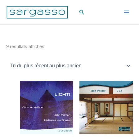
Aller
Rechercher
au
contenu
Trié
9 résultats affichés
du
plus
récent
au
plus
ancien