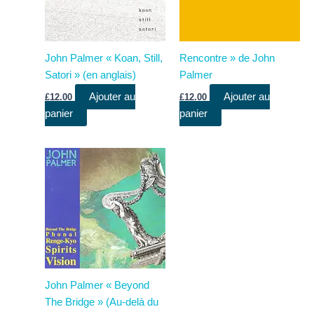
John Palmer « Koan, Still,
Rencontre » de John
Satori » (en anglais)
Palmer
Ajouter au
Ajouter au
£
12.00
£
12.00
panier
panier
John Palmer « Beyond
The Bridge » (Au-delà du