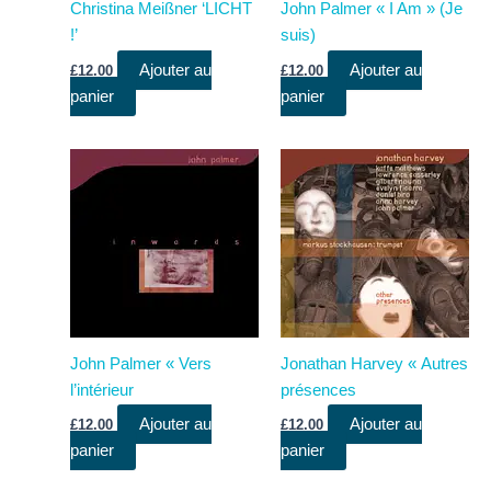
Christina Meißner ‘LICHT
John Palmer « I Am » (Je
!’
suis)
Ajouter au
Ajouter au
£
12.00
£
12.00
panier
panier
John Palmer « Vers
Jonathan Harvey « Autres
l’intérieur
présences
Ajouter au
Ajouter au
£
12.00
£
12.00
panier
panier