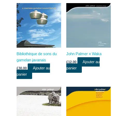
Bibliothèque de sons du
John Palmer « Waka
gamelan javanais
Ajouter au
£
12.00
Ajouter au
panier
£
30.00
panier